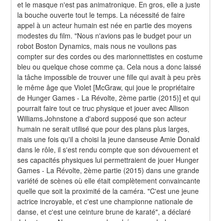
et le masque n'est pas animatronique. En gros, elle a juste 
la bouche ouverte tout le temps. La nécessité de faire 
appel à un acteur humain est née en partie des moyens 
modestes du film. "Nous n'avions pas le budget pour un 
robot Boston Dynamics, mais nous ne voulions pas 
compter sur des cordes ou des marionnettistes en costume 
bleu ou quelque chose comme ça. Cela nous a donc laissé 
la tâche impossible de trouver une fille qui avait à peu près 
le même âge que Violet [McGraw, qui joue le propriétaire 
de Hunger Games - La Révolte, 2ème partie (2015)] et qui 
pourrait faire tout ce truc physique et jouer avec Allison 
Williams.Johnstone a d'abord supposé que son acteur 
humain ne serait utilisé que pour des plans plus larges, 
mais une fois qu'il a choisi la jeune danseuse Amie Donald 
dans le rôle, il s'est rendu compte que son dévouement et 
ses capacités physiques lui permettraient de jouer Hunger 
Games - La Révolte, 2ème partie (2015) dans une grande 
variété de scènes où elle était complètement convaincante 
quelle que soit la proximité de la caméra. "C'est une jeune 
actrice incroyable, et c'est une championne nationale de 
danse, et c'est une ceinture brune de karaté", a déclaré 