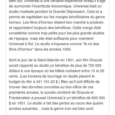
Bien sûr, Universal a une certaine expérience lorsqu'il s'agit 
de surmonter l'incertitude économique. Universal était un 
studio modeste pendant la Grande Dépression. Cela lui a 
permis de capitaliser sur les marges bénéficiaires du genre 
horreur. Les films d'horreur étaient bon marché à produire 
et rapportaient toujours des bénéfices. Cette marge était 
considérée comme trop petite pour les plus grands studios 
de l'époque, mais elle était suffisante pour maintenir 
Universal à flot. Le studio s'imposera comme "le roi des 
films d'horreur" dans les années 1930.
Sorti le jour de la Saint-Valentin en 1931, son film Dracula 
aurait rapporté au studio un bénéfice de plus de 700 000 
dollars à une époque où les billets coûtaient entre 10 et 25 
cents. (Les horaires de tournage en studio placent le 
budget du film à 341 191,20 $.) Bien qu'il soit difficile de 
trouver des données concrètes au box-office de ces 
premières années, le succès combiné de Dracula et 
Frankenstein a poussé Universal à un bénéfice de 600 000 
$ en 1931. Le studio a fait des pertes au cours des quatre 
années suivantes. , mais le genre s'en est bien sorti.