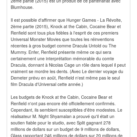
2ème partie (2015) est un produit de ce partenariat avec 
Blumhouse.
Il est possible d'affirmer que Hunger Games - La Révolte, 
2ème partie (2015), Knock at the Cabin, Cocaine Bear et 
Renfield sont tous plus fidèles à l'esprit de ces premiers 
Universal Monster Movies que toutes les réinventions 
récentes à gros budget comme Dracula Untold ou The 
Mummy. Enfer, Renfield présente même ce qui sera 
certainement une interprétation mémorable du comte 
Dracula, donnant à Nicolas Cage un rôle dans lequel il peut 
vraiment se mordre les dents. (Avec Le dernier voyage du 
Demeter prévu en août, Renfield n'est même pas le seul 
film Dracula d'Universal cette année.)
Les budgets de Knock at the Cabin, Cocaine Bear et 
Renfield n'ont pas encore été officiellement confirmés. 
Cependant, ils semblent susceptibles d'être modestes. Le 
réalisateur M. Night Shyamalan a prouvé qu'il était un 
soutien fiable pour le studio, avec Split gagnant 278 
millions de dollars sur un budget de 9 millions de dollars, 
Glass rapportant 246 millions de dollars sur 20 millions de 