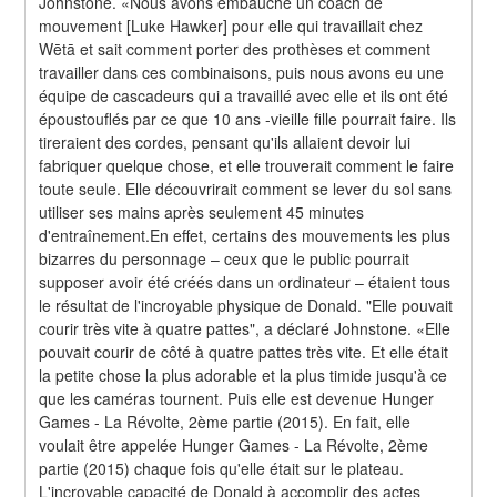
Johnstone. «Nous avons embauché un coach de 
mouvement [Luke Hawker] pour elle qui travaillait chez 
Wētā et sait comment porter des prothèses et comment 
travailler dans ces combinaisons, puis nous avons eu une 
équipe de cascadeurs qui a travaillé avec elle et ils ont été 
époustouflés par ce que 10 ans -vieille fille pourrait faire. Ils 
tireraient des cordes, pensant qu'ils allaient devoir lui 
fabriquer quelque chose, et elle trouverait comment le faire 
toute seule. Elle découvrirait comment se lever du sol sans 
utiliser ses mains après seulement 45 minutes 
d'entraînement.En effet, certains des mouvements les plus 
bizarres du personnage – ceux que le public pourrait 
supposer avoir été créés dans un ordinateur – étaient tous 
le résultat de l'incroyable physique de Donald. "Elle pouvait 
courir très vite à quatre pattes", a déclaré Johnstone. «Elle 
pouvait courir de côté à quatre pattes très vite. Et elle était 
la petite chose la plus adorable et la plus timide jusqu'à ce 
que les caméras tournent. Puis elle est devenue Hunger 
Games - La Révolte, 2ème partie (2015). En fait, elle 
voulait être appelée Hunger Games - La Révolte, 2ème 
partie (2015) chaque fois qu'elle était sur le plateau. 
L'incroyable capacité de Donald à accomplir des actes 