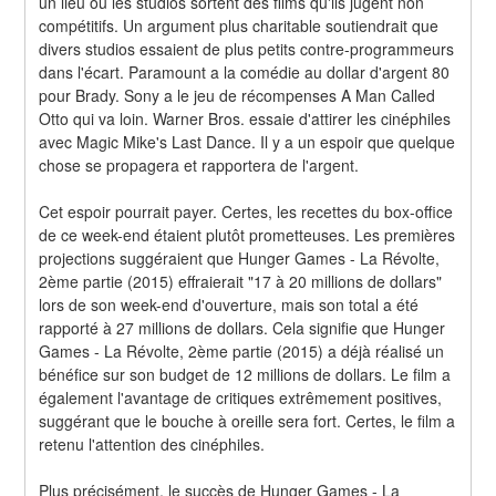
un lieu où les studios sortent des films qu'ils jugent non 
compétitifs. Un argument plus charitable soutiendrait que 
divers studios essaient de plus petits contre-programmeurs 
dans l'écart. Paramount a la comédie au dollar d'argent 80 
pour Brady. Sony a le jeu de récompenses A Man Called 
Otto qui va loin. Warner Bros. essaie d'attirer les cinéphiles 
avec Magic Mike's Last Dance. Il y a un espoir que quelque 
chose se propagera et rapportera de l'argent.
Cet espoir pourrait payer. Certes, les recettes du box-office 
de ce week-end étaient plutôt prometteuses. Les premières 
projections suggéraient que Hunger Games - La Révolte, 
2ème partie (2015) effraierait "17 à 20 millions de dollars" 
lors de son week-end d'ouverture, mais son total a été 
rapporté à 27 millions de dollars. Cela signifie que Hunger 
Games - La Révolte, 2ème partie (2015) a déjà réalisé un 
bénéfice sur son budget de 12 millions de dollars. Le film a 
également l'avantage de critiques extrêmement positives, 
suggérant que le bouche à oreille sera fort. Certes, le film a 
retenu l'attention des cinéphiles.
Plus précisément, le succès de Hunger Games - La 